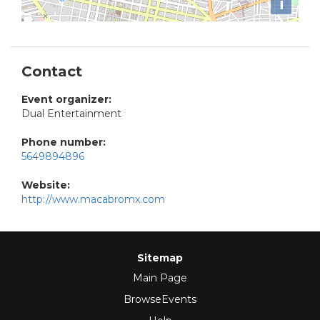
i
Contact
Event organizer:
Dual Entertainment
Phone number:
5649894896
Website:
http://www.macabromx.com
Sitemap
Main Page
BrowseEvents