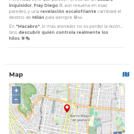
inquisidor
,
Fray Diego
⛓️, aún resuena en esas
paredes, y una
revelación escalofriante
cambiará el
destino de
Milán
para siempre 💀📜.
En
"Macabro"
, lo más aterrador no es perder la razón…
sino
descubrir quién controla realmente los
hilos
🕷️🎭.
Map
+
−