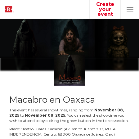
Create
your
Tog
event
navi
Macabro en Oaxaca
This event has several showtimes, ranging from
November
08
,
2025
to
November
08
,
2025
.
You can select the showtime you
wish to attend to by clicking the green button in the tickets section.
Place:
"
Teatro Juárez Oaxaca
"
(
Av Benito Juárez 703, RUTA
INDEPENDENCIA, Centro, 68000 Oaxaca de Juárez, Oax.
)