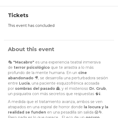
Tickets
This event has concluded
About this event
🎭
"Macabro"
es una experiencia teatral inmersiva
de
terror psicológico
que te arrastra a lo más
profundo de la mente humana. En un
cine
abandonado
🎥, se desarrolla una perturbadora sesión
entre
Lucía
, una paciente esquizofrénica acosada
por
sombras del pasado
👻, y el misterioso
Dr. Grub
,
un psiquiatra con más secretos que respuestas 🧠🕯️.
A medida que el tratamiento avanza, ambos se ven
atrapados en una espiral de horror donde
la locura y la
realidad se funden
en una pesadilla sin salida 😱🌀.
Pero nada es lo que parece... El eco de un
oscuro