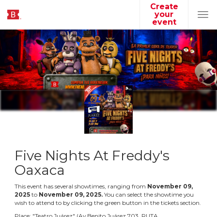
Create
your
Tog
event
navi
Five Nights At Freddy's
Oaxaca
This event has several showtimes, ranging from
November
09
,
2025
to
November
09
,
2025
.
You can select the showtime you
wish to attend to by clicking the green button in the tickets section.
Place:
"
Teatro Juárez
"
(
Av Benito Juárez 703, RUTA