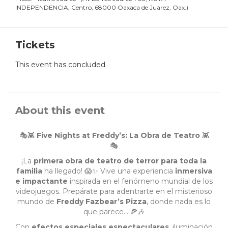
INDEPENDENCIA, Centro, 68000 Oaxaca de Juárez, Oax.
)
Tickets
This event has concluded
About this event
🎭👾
Five Nights at Freddy’s: La Obra de Teatro
👾
🎭
¡La
primera obra de teatro de terror para toda la
familia
ha llegado! 😱✨ Vive una experiencia
inmersiva
e impactante
inspirada en el fenómeno mundial de los
videojuegos. Prepárate para adentrarte en el misterioso
mundo de
Freddy Fazbear’s Pizza
, donde nada es lo
que parece… 🍕🎶
Con
efectos especiales espectaculares
, iluminación