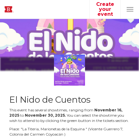
Create
your
Tog
event
navi
El Nido de Cuentos
This event has several showtimes, ranging from
November
16
,
2025
to
November
30
,
2025
.
You can select the showtime you
wish to attend to by clicking the green button in the tickets section.
Place:
"
La Titeria, Marionetas de la Esquina
"
(
Vicente Guerrero 7,
Colonia del Carmen Coyoacán
)