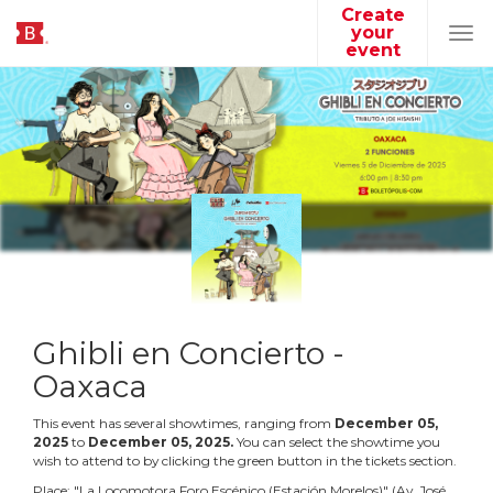
Create
your
Tog
event
navi
Ghibli en Concierto -
Oaxaca
This event has several showtimes, ranging from
December
05
,
2025
to
December
05
,
2025
.
You can select the showtime you
wish to attend to by clicking the green button in the tickets section.
Place:
"
La Locomotora Foro Escénico (Estación Morelos)
"
(
Av. José