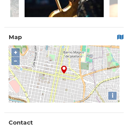
Map
+
−
i
Contact