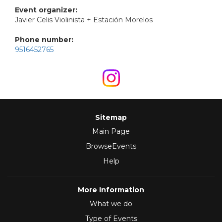
Event organizer:
Javier Celis Violinista + Estación Morelos
Phone number:
9516452765
Sitemap
Main Page
BrowseEvents
Help
More Information
What we do
Type of Events