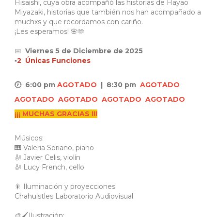
Hisaishi, cuya obra acompañó las historias de Hayao
Miyazaki, historias que también nos han acompañado a
muchxs y que recordamos con cariño.
¡Les esperamos! 🌸🫶
📅
Viernes 5 de Diciembre de 2025
▪️
2 Únicas Funciones
🕖 6:00 pm
AGOTADO
| 8:30 pm
AGOTADO
AGOTADO
AGOTADO
AGOTADO
AGOTADO
¡¡¡ MUCHAS GRACIAS !!!
Músicos:
🎹 Valeria Soriano, piano
🎻 Javier Celis, violín
🎻 Lucy French, cello
🎇 Iluminación y proyecciones:
Chahuistles Laboratorio Audiovisual
🎨🖌️Ilustración: