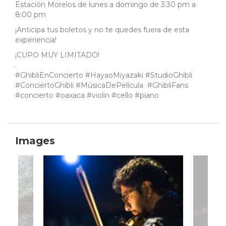
Estación Morelos de lunes a domingo de 3:30 pm a
8:00 pm
¡Anticipa tus boletos y no te quedes fuera de esta
experiencia!
¡CUPO MUY LIMITADO!
.
#GhibliEnConcierto #HayaoMiyazaki #StudioGhibli
#ConciertoGhibli #MúsicaDePelícula #GhibliFans
#concierto #oaxaca #violin #cello #piano
Images