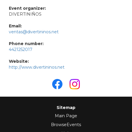
Event organizer:
DIVERTINIÑOS
Email:
ventas@divertininos.net
Phone number:
4421252017
Website:
http://www.divertininos.net
Sitemap
Main Page
BrowseEvents