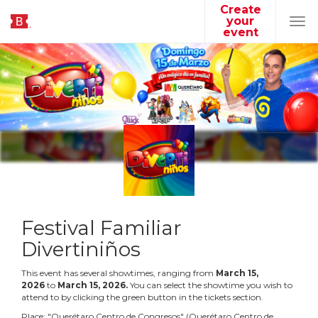
Create
your
Tog
event
navi
Festival Familiar
Divertiniños
This event has several showtimes, ranging from
March
15
,
2026
to
March
15
,
2026
.
You can select the showtime you wish to
attend to by clicking the green button in the tickets section.
Place:
"
Querétaro Centro de Congresos
"
(
Querétaro Centro de