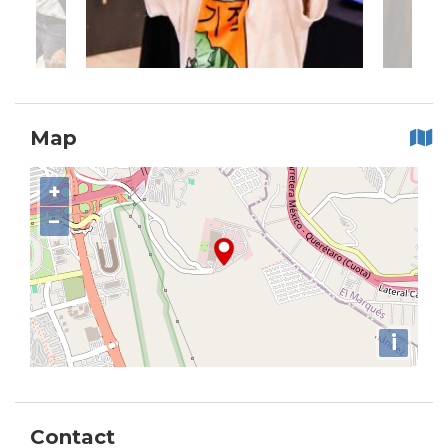
Map
+
−
i
Contact