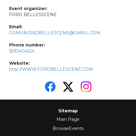
Event organizer:
FORO BELLESSCENE
Email:
COMUNIDADBELLESCENE@GMAIL.COM
Phone number:
5593404524
Website:
http://WWW.FOROBELLESCENE.COM
Sitemap
Main Page
BrowseEvents