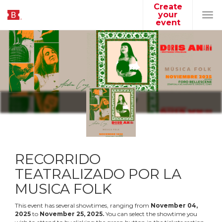
Create
your
Tog
event
navi
RECORRIDO
TEATRALIZADO POR LA
MUSICA FOLK
This event has several showtimes, ranging from
November
04
,
2025
to
November
25
,
2025
.
You can select the showtime you