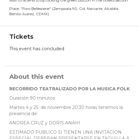
wish to attend to by clicking the green button in the tickets section.
Place:
"
Foro Bellescene
"
(
Zempoala 90, Col. Narvarte, Alcaldía
Benito Juárez, CDMX
)
Tickets
This event has concluded
About this event
RECORRIDO TEATRALIZADO POR LA MUSICA FOLK
Duración 90 minutos
Martes 4 y 25 de noviembre 20:30 horas tenemos la
presencia de:
ANDREA CRUZ y DORIS ANAHI
ESTIMADO PUBLICO SI TIENEN UNA INVITACION
ESPECIAL DEBERAN PRESENTARSE EN TAQUILLA A