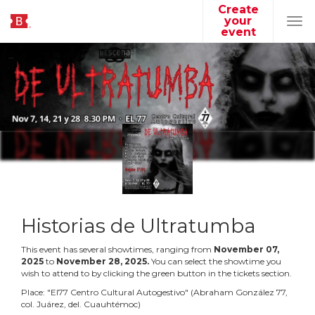
Create
your
Tog
event
navi
Historias de Ultratumba
This event has several showtimes, ranging from
November
07
,
2025
to
November
28
,
2025
.
You can select the showtime you
wish to attend to by clicking the green button in the tickets section.
Place:
"
El77 Centro Cultural Autogestivo
"
(
Abraham González 77,
col. Juárez, del. Cuauhtémoc
)