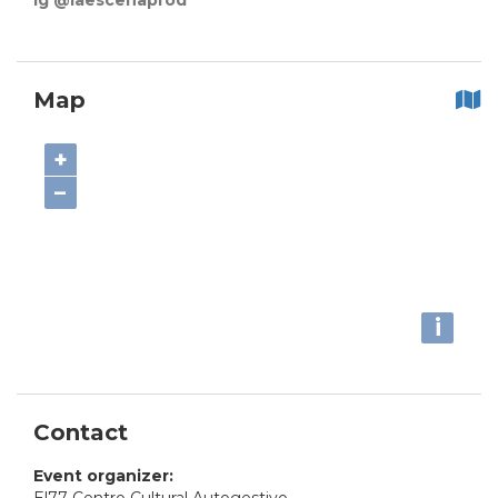
Ig @laescenaprod
Map
+
−
i
Contact
Event organizer: