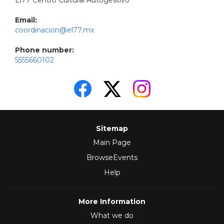
El77 Centro Cultural Autogestivo
Email:
coordinacion@el77.mx
Phone number:
5555660102
Sitemap
Main Page
BrowseEvents
Help
More Information
What we do