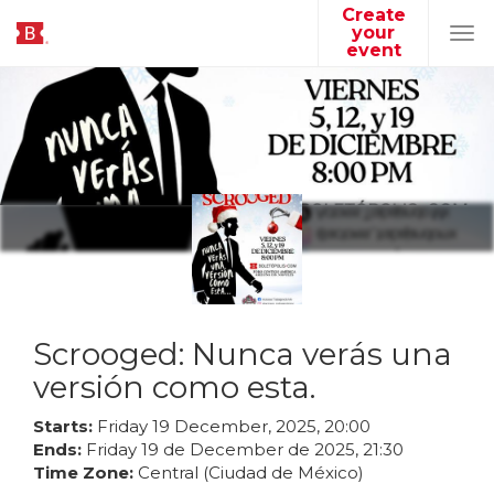
Create
your
Tog
event
navi
Scrooged: Nunca verás una
versión como esta.
Starts:
Friday
19
December
,
2025
,
20
:
00
Ends:
Friday
19
de
December
de
2025
,
21
:
30
Time Zone:
Central (Ciudad de México)