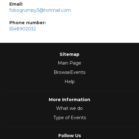
Email:
fobogrumpy3@hotmail.com
Phone number:
5548902032
Sitemap
Main Page
BrowseEvents
Help
More Information
What we do
Type of Events
Follow Us