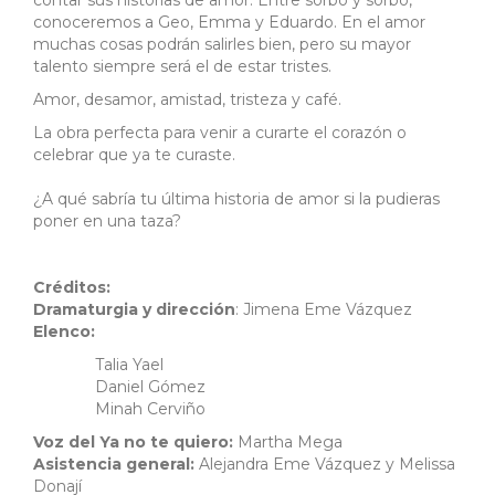
contar sus historias de amor. Entre sorbo y sorbo,
conoceremos a Geo, Emma y Eduardo. En el amor
muchas cosas podrán salirles bien, pero su mayor
talento siempre será el de estar tristes.
Amor, desamor, amistad, tristeza y café.
La obra perfecta para venir a curarte el corazón o
celebrar que ya te curaste.
¿A qué sabría tu última historia de amor si la pudieras
poner en una taza?
Créditos:
Dramaturgia y dirección
: Jimena Eme Vázquez
Elenco:
Talia Yael
Daniel Gómez
Minah Cerviño
Voz del Ya no te quiero:
Martha Mega
Asistencia general:
Alejandra Eme Vázquez y Melissa
Donají