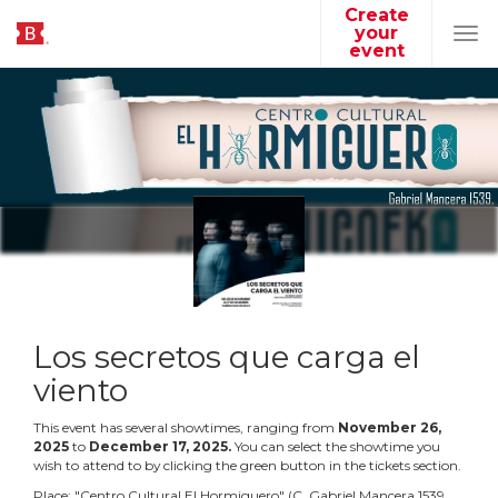
Create
your
Tog
event
navi
Los secretos que carga el
viento
This event has several showtimes, ranging from
November
26
,
2025
to
December
17
,
2025
.
You can select the showtime you
wish to attend to by clicking the green button in the tickets section.
Place:
"
Centro Cultural El Hormiguero
"
(
C. Gabriel Mancera 1539,