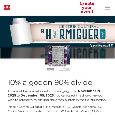
Create
your
Tog
event
navi
10% algodon 90% olvido
This event has several showtimes, ranging from
November
28
,
2025
to
December
05
,
2025
.
You can select the showtime you
wish to attend to by clicking the green button in the tickets section.
Place:
"
Centro Cultural El Hormiguero
"
(
C. Gabriel Mancera 1539,
Col del Valle Sur, Benito Juárez, 03100 Ciudad de México, CDMX.
)