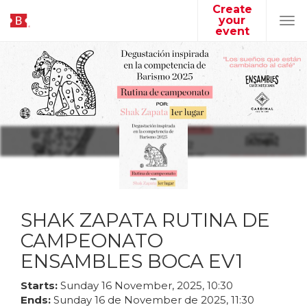
Create
your
Tog
event
navi
SHAK ZAPATA RUTINA DE
CAMPEONATO
ENSAMBLES BOCA EV1
Starts:
Sunday
16
November
,
2025
,
10
:
30
Ends:
Sunday
16
de
November
de
2025
,
11
:
30