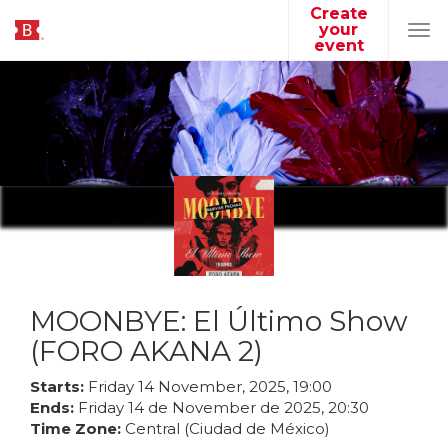
Create
your
Tog
event
navi
MOONBYE: El Último Show
(FORO AKANA 2)
Starts:
Friday
14
November
,
2025
,
19
:
00
Ends:
Friday
14
de
November
de
2025
,
20
:
30
Time Zone:
Central (Ciudad de México)