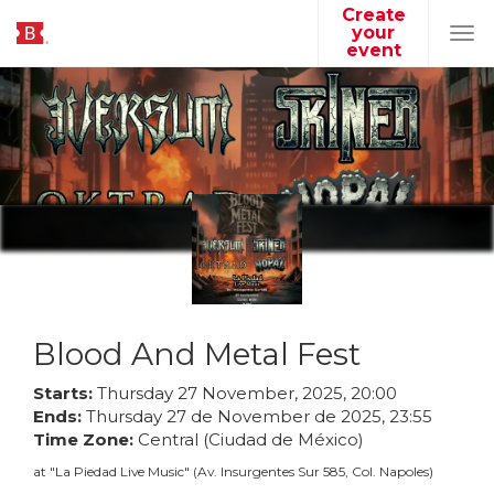
Create
your
Tog
event
navi
Blood And Metal Fest
Starts:
Thursday
27
November
,
2025
,
20
:
00
Ends:
Thursday
27
de
November
de
2025
,
23
:
55
Time Zone:
Central (Ciudad de México)
at
"
La Piedad Live Music
"
(
Av. Insurgentes Sur 585, Col. Napoles
)