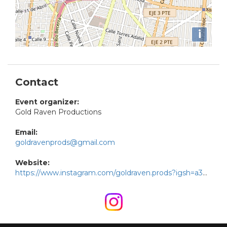
i
Contact
Event organizer:
Gold Raven Productions
Email:
goldravenprods@gmail.com
Website:
https://www.instagram.com/goldraven.prods?igsh=a3R6OTB5bGlidG03&utm_source=qr