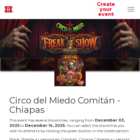
Create
your
Tog
event
navi
Circo del Miedo Comitán -
Chiapas
This event has several showtimes, ranging from
December
03
,
2025
to
December
14
,
2025
.
You can select the showtime you
wish to attend to by clicking the green button in the tickets section.
Place:
"
Frente a Liverpool en Comitán, Chiapas.
"
(
Frente a Liverpool