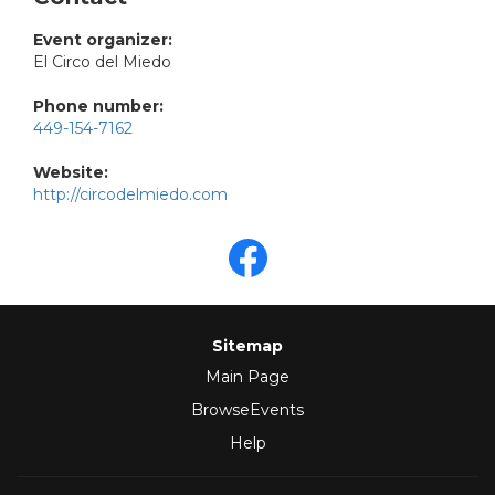
Event organizer:
El Circo del Miedo
Phone number:
449-154-7162
Website:
http://circodelmiedo.com
Sitemap
Main Page
BrowseEvents
Help