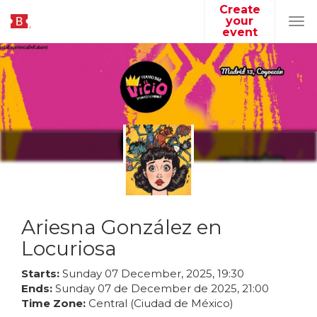
Create
your
Tog
event
navi
Ariesna González en
Locuriosa
Starts:
Sunday
07
December
,
2025
,
19
:
30
Ends:
Sunday
07
de
December
de
2025
,
21
:
00
Time Zone:
Central (Ciudad de México)