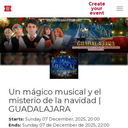
Create
your
Tog
event
navi
Un mágico musical y el
misterio de la navidad |
GUADALAJARA
Starts:
Sunday
07
December
,
2025
,
20
:
00
Ends:
Sunday
07
de
December
de
2025
,
22
:
00