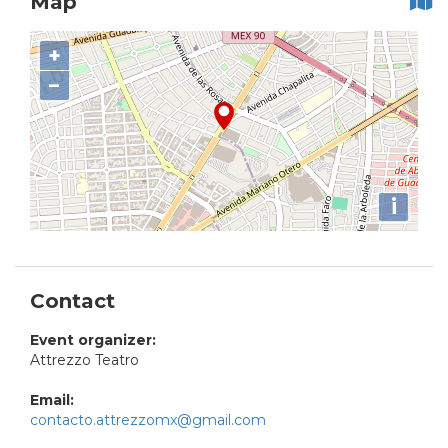
Map
+
−
i
Contact
Event organizer:
Attrezzo Teatro
Email:
contacto.attrezzomx@gmail.com