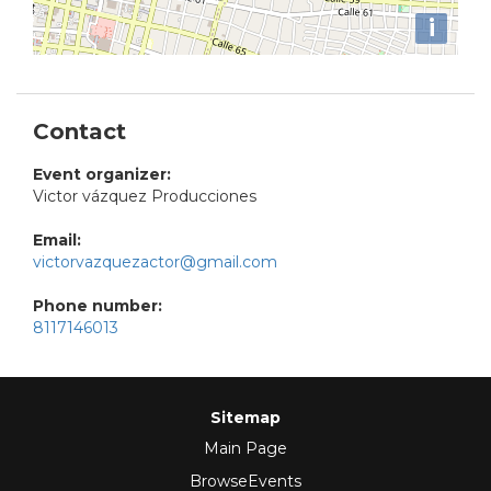
i
Contact
Event organizer:
Victor vázquez Producciones
Email:
victorvazquezactor@gmail.com
Phone number:
8117146013
Sitemap
Main Page
BrowseEvents