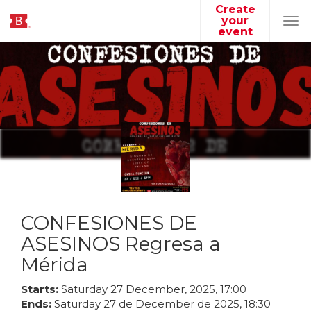
Create
your
Tog
event
navi
CONFESIONES DE
ASESINOS Regresa a
Mérida
Starts:
Saturday
27
December
,
2025
,
17
:
00
Ends:
Saturday
27
de
December
de
2025
,
18
:
30