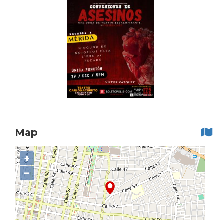
Map
+
−