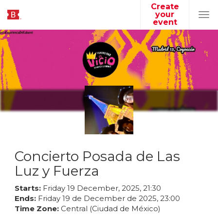
Create
your
Tog
event
navi
Concierto Posada de Las
Luz y Fuerza
Starts:
Friday
19
December
,
2025
,
21
:
30
Ends:
Friday
19
de
December
de
2025
,
23
:
00
Time Zone:
Central (Ciudad de México)