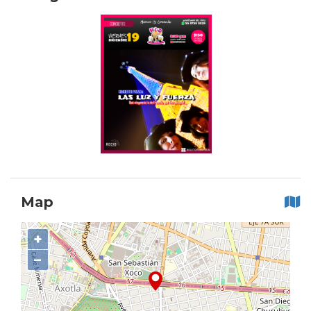
Map
+
−