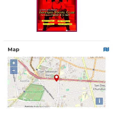
Map
+
−
i