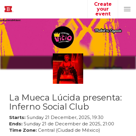
Create
your
Tog
event
navi
La Mueca Lúcida presenta:
Inferno Social Club
Starts:
Sunday
21
December
,
2025
,
19
:
30
Ends:
Sunday
21
de
December
de
2025
,
21
:
00
Time Zone:
Central (Ciudad de México)