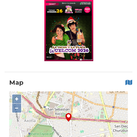
Map
+
−