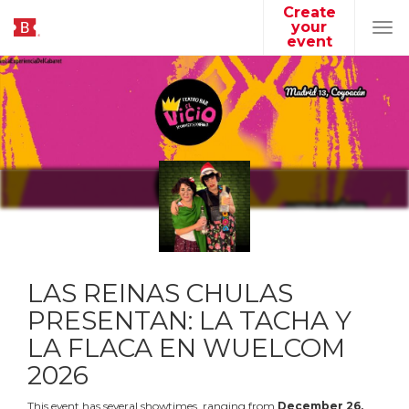
Create
your
Tog
event
navi
LAS REINAS CHULAS
PRESENTAN: LA TACHA Y
LA FLACA EN WUELCOM
2026
This event has several showtimes, ranging from
December
26
,