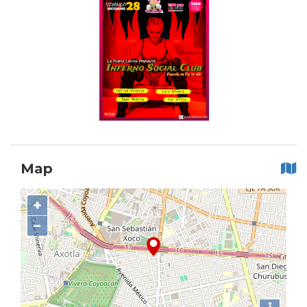
Map
+
−