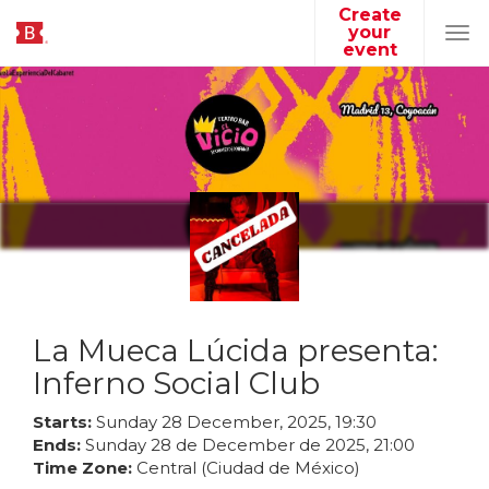
Create
your
Tog
event
navi
La Mueca Lúcida presenta:
Inferno Social Club
Starts:
Sunday
28
December
,
2025
,
19
:
30
Ends:
Sunday
28
de
December
de
2025
,
21
:
00
Time Zone:
Central (Ciudad de México)