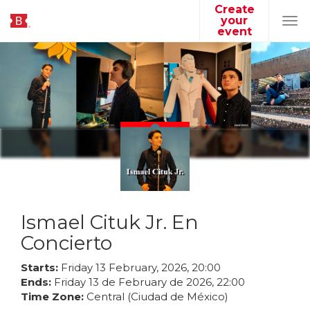
Create
your
Tog
event
navi
Ismael Cituk Jr. En
Concierto
Starts:
Friday
13
February
,
2026
,
20
:
00
Ends:
Friday
13
de
February
de
2026
,
22
:
00
Time Zone:
Central (Ciudad de México)