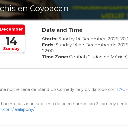
chis en Coyoacan
December
Date and Time
14
Starts:
Sunday
14
December
,
2025
,
20
:
Ends:
Sunday
14
de
December
de
202
Sunday
22
:
00
Time Zone:
Central (Ciudad de México)
una noche llena de Stand Up Comedy ríe y olvida todo con
PACH
a hacerte pasar un rato lleno de buen humor con 2 comedy centra
m.com/lalalapony/