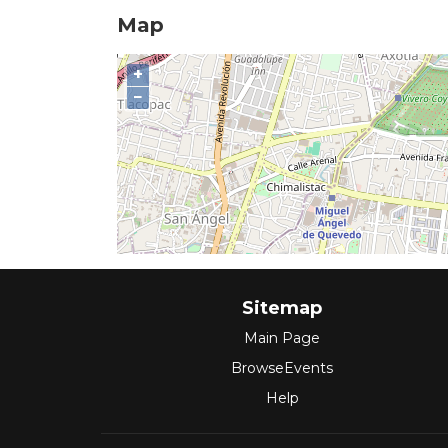
Map
+
−
Sitemap
Main Page
BrowseEvents
Help