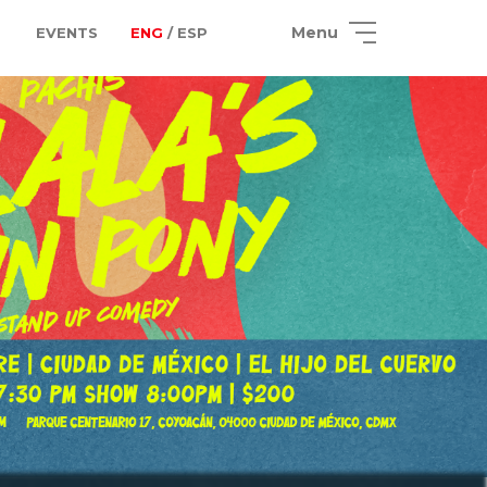
Menu
EVENTS
ENG
/ ESP