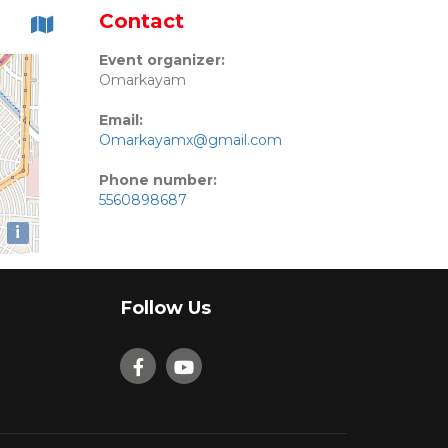
Contact
Event organizer:
Omarkayam
Email:
Omarkayamx@gmail.com
Phone number:
5560898687
i
Follow Us