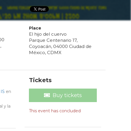
Place
El hijo del cuervo
00
Parque Centenario 17,
5
,
Coyoacán, 04000 Ciudad de
México, CDMX
Tickets
IS
en
Buy tickets
l y la
This event has concluded