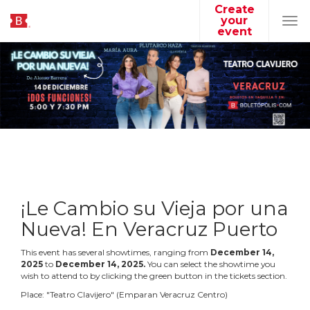
Create
your
Tog
event
navi
¡Le Cambio su Vieja por una
Nueva! En Veracruz Puerto
This event has several showtimes, ranging from
December
14
,
2025
to
December
14
,
2025
.
You can select the showtime you
wish to attend to by clicking the green button in the tickets section.
Place:
"
Teatro Clavijero
"
(
Emparan Veracruz Centro
)