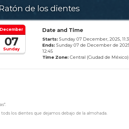
 Ratón de los dientes
December
Date and Time
07
Starts:
Sunday
07
December
,
2025
,
11
:
3
Ends:
Sunday
07
de
December
de
202
Sunday
12
:
45
Time Zone:
Central (Ciudad de México)
s".
 tods los dientes que dejamos debajo de la almohada.