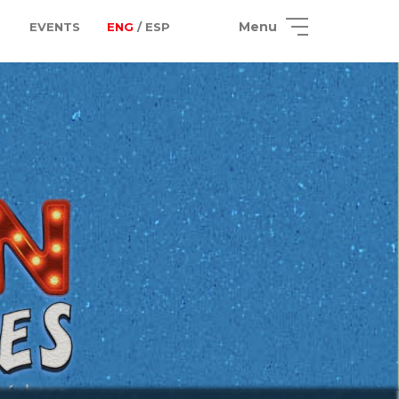
Menu
EVENTS
ENG
/ ESP