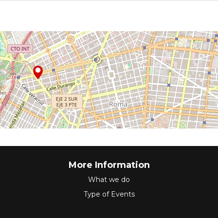
More Information
What we do
Type of Events