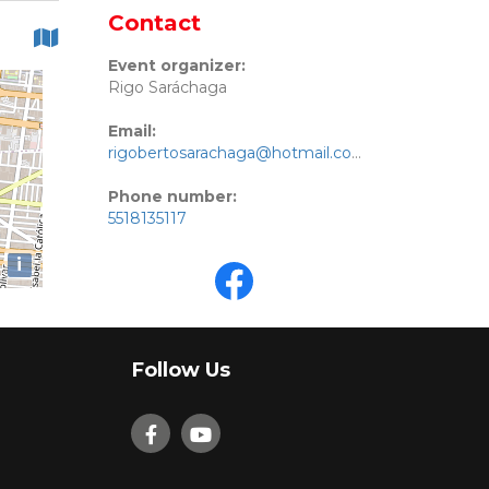
Contact
Event organizer:
Rigo Saráchaga
Email:
rigobertosarachaga@hotmail.com
Phone number:
5518135117
i
Follow Us