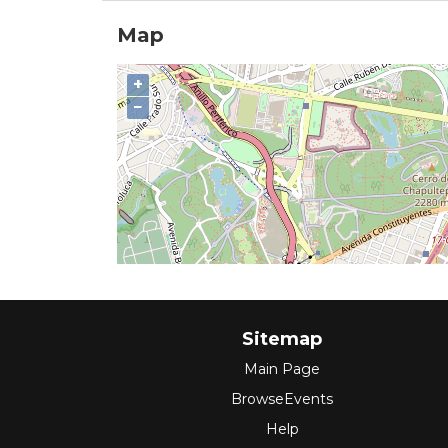
Map
+
−
Sitemap
Main Page
BrowseEvents
Help