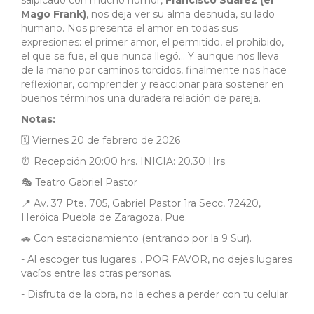
salpicado con mucho humor,
Francisco Suárez (el
Mago Frank)
, nos deja ver su alma desnuda, su lado
humano. Nos presenta el amor en todas sus
expresiones: el primer amor, el permitido, el prohibido,
el que se fue, el que nunca llegó... Y aunque nos lleva
de la mano por caminos torcidos, finalmente nos hace
reflexionar, comprender y reaccionar para sostener en
buenos términos una duradera relación de pareja.
Notas:
🗓 Viernes 20 de febrero de 2026
⏰ Recepción 20:00 hrs. INICIA: 20.30 Hrs.
🎭 Teatro Gabriel Pastor
📍 Av. 37 Pte. 705, Gabriel Pastor 1ra Secc, 72420,
Heróica Puebla de Zaragoza, Pue.
🚗 Con estacionamiento (entrando por la 9 Sur).
- Al escoger tus lugares... POR FAVOR, no dejes lugares
vacíos entre las otras personas.
- Disfruta de la obra, no la eches a perder con tu celular.