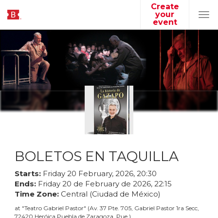
Create
your
Tog
event
navi
BOLETOS EN TAQUILLA
Starts:
Friday
20
February
,
2026
,
20
:
30
Ends:
Friday
20
de
February
de
2026
,
22
:
15
Time Zone:
Central (Ciudad de México)
at
"
Teatro Gabriel Pastor
"
(
Av. 37 Pte. 705, Gabriel Pastor 1ra Secc,
72420 Heróica Puebla de Zaragoza, Pue.
)