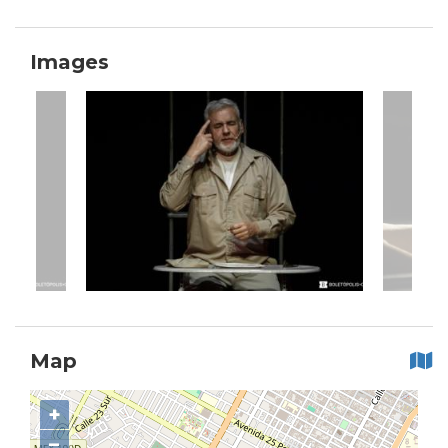
Images
Map
+
−