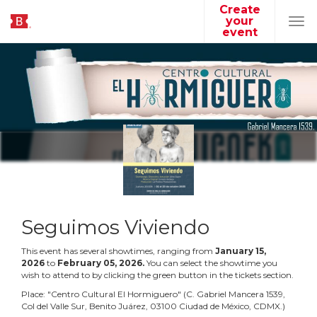
Create
your
Tog
event
navi
Seguimos Viviendo
This event has several showtimes, ranging from
January
15
,
2026
to
February
05
,
2026
.
You can select the showtime you
wish to attend to by clicking the green button in the tickets section.
Place:
"
Centro Cultural El Hormiguero
"
(
C. Gabriel Mancera 1539,
Col del Valle Sur, Benito Juárez, 03100 Ciudad de México, CDMX.
)