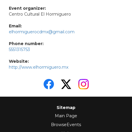
Event organizer:
Centro Cultural El Hormiguero
Email:
elhormiguerocdmx@gmail.com
Phone number:
5551315753
Website:
http://www.elhormiguero.mx
Sitemap
Main Page
BrowseEvents