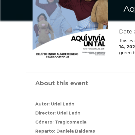
Aq
Date 
This ev
14
,
202
green b
About this event
Autor:
Uriel León
Director:
Uriel León
Género: Tragicomedia
Reparto:
Daniela Balderas