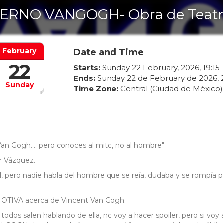
ERNO VANGOGH- Obra de Teat
February
Date and Time
22
Starts:
Sunday
22
February
,
2026
,
19
:
15
Ends:
Sunday
22
de
February
de
2026
,
Sunday
Time Zone:
Central (Ciudad de México)
 Gogh.... pero conoces al mito, no al hombre"
r Vázquez.
l, pero nadie habla del hombre que se reía, dudaba y se rompía p
MOTIVA acerca de Vincent Van Gogh.
odos salen hablando de ella, no voy a hacer spoiler, pero si voy 