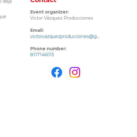
Contact
 deja
Event organizer:
que
Victor Vázquez Producciones
Email:
victorvazquezproducciones@gmail.com
Phone number:
8117146013