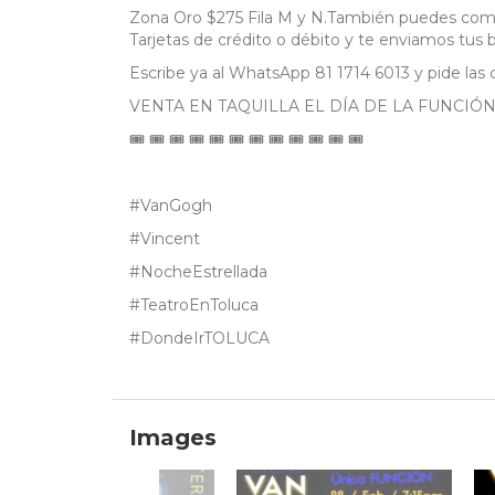
Zona Oro $275 Fila M y N.También puedes compr
Tarjetas de crédito o débito y te enviamos tus 
Escribe ya al WhatsApp 81 1714 6013 y pide las 
VENTA EN TAQUILLA EL DÍA DE LA FUNCIÓ
🎟 🎟 🎟 🎟 🎟 🎟 🎟 🎟 🎟 🎟 🎟 🎟
#VanGogh
#Vincent
#NocheEstrellada
#TeatroEnToluca
#DondeIrTOLUCA
Images