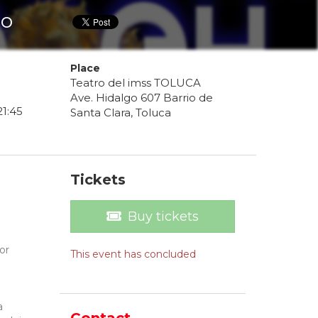
ro
Place
Teatro del imss TOLUCA
Ave. Hidalgo 607 Barrio de
21
:
45
Santa Clara, Toluca
Tickets
Buy tickets
or
This event has concluded
a