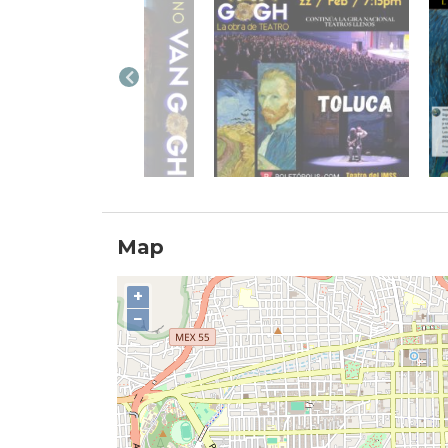
Map
+
−