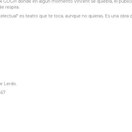
 GOGH donde en algún momento Vincent se quiebra, el público
e respira.
telectual" es teatro que te toca, aunque no quieras. Es una obra 
e Lerdo.
367