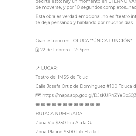
decirte esto: hay un momento en ETERNO VAN
de moverse, y por 10 segundos completos...nadi
Esta obra es verdad emocional, no es "teatro in
te deja pensando y hablando por muchos dias.
Gran estreno en TOLUCA **ÚNICA FUNCIÓN*
🗓 22 de Febrero – 7:15pm
📍 LUGAR:
Teatro del IMSS de Toluc
Calle Josefa Ortiz de Dominguez #100 Toluca d
🗺️ https://maps.app.goo.gl/DJsKUPnZYeBp5Q
🎟 🎟 🎟 🎟 🎟 🎟 🎟 🎟 🎟 🎟 🎟 🎟
BUTACA NUMERADA
Zona Vip $350 Fila A a la G.
Zona Platino $300 Fila H a la L.