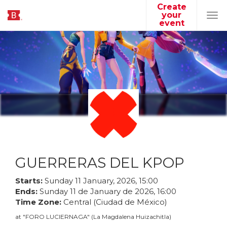
Create
your
Tog
event
navi
GUERRERAS DEL KPOP
Starts:
Sunday
11
January
,
2026
,
15
:
00
Ends:
Sunday
11
de
January
de
2026
,
16
:
00
Time Zone:
Central (Ciudad de México)
at
"
FORO LUCIERNAGA
"
(
La Magdalena Huizachitla
)