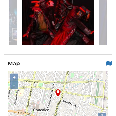
Map
+
−