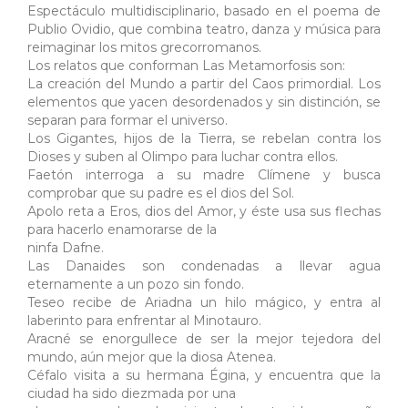
Espectáculo multidisciplinario, basado en el poema de
Publio Ovidio, que combina teatro, danza y música para
reimaginar los mitos grecorromanos.
Los relatos que conforman Las Metamorfosis son:
La creación del Mundo a partir del Caos primordial. Los
elementos que yacen desordenados y sin distinción, se
separan para formar el universo.
Los Gigantes, hijos de la Tierra, se rebelan contra los
Dioses y suben al Olimpo para luchar contra ellos.
Faetón interroga a su madre Clímene y busca
comprobar que su padre es el dios del Sol.
Apolo reta a Eros, dios del Amor, y éste usa sus flechas
para hacerlo enamorarse de la
ninfa Dafne.
Las Danaides son condenadas a llevar agua
eternamente a un pozo sin fondo.
Teseo recibe de Ariadna un hilo mágico, y entra al
laberinto para enfrentar al Minotauro.
Aracné se enorgullece de ser la mejor tejedora del
mundo, aún mejor que la diosa Atenea.
Céfalo visita a su hermana Égina, y encuentra que la
ciudad ha sido diezmada por una