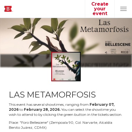
Create
your
Tog
event
navi
LAS METAMORFOSIS
This event has several showtimes, ranging from
February
07
,
2026
to
February
28
,
2026
.
You can select the showtime you
wish to attend to by clicking the green button in the tickets section.
Place:
"
Foro Bellescene
"
(
Zempoala 90, Col. Narvarte, Alcaldía
Benito Juárez, CDMX
)