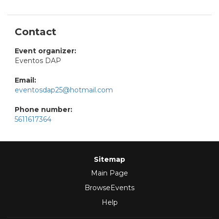
Contact
Event organizer:
Eventos DAP
Email:
eventosdap25@hotmail.com
Phone number:
5611617364
Sitemap
Main Page
BrowseEvents
Help