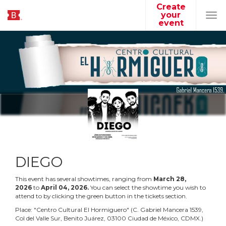
Create
your
Tog
event
navi
DIEGO
This event has several showtimes, ranging from
March
28
,
2026
to
April
04
,
2026
.
You can select the showtime you wish to
attend to by clicking the green button in the tickets section.
Place:
"
Centro Cultural El Hormiguero
"
(
C. Gabriel Mancera 1539,
Col del Valle Sur, Benito Juárez, 03100 Ciudad de México, CDMX.
)