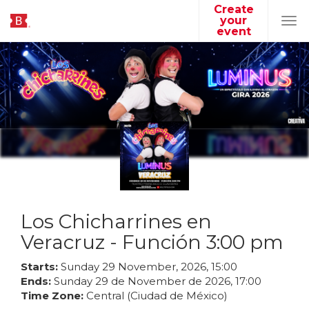
Create
your
Tog
event
navi
Los Chicharrines en
Veracruz - Función 3:00 pm
Starts:
Sunday
29
November
,
2026
,
15
:
00
Ends:
Sunday
29
de
November
de
2026
,
17
:
00
Time Zone:
Central (Ciudad de México)