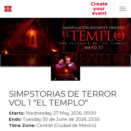
Create
your
Tog
event
navi
SIMPSTORIAS DE TERROR
VOL 1 "EL TEMPLO"
Starts:
Wednesday
27
May
,
2026
,
00
:
00
Ends:
Tuesday
30
de
June
de
2026
,
23
:
55
Time Zone:
Central (Ciudad de México)