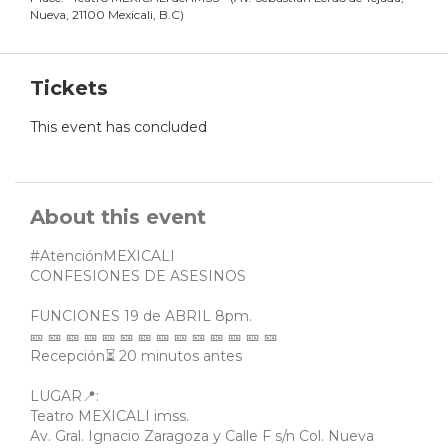
Nueva, 21100 Mexicali, B.C
)
Tickets
This event has concluded
About this event
#AtenciónMEXICALI
CONFESIONES DE ASESINOS
FUNCIONES 19 de ABRIL 8pm.
🎫 🎫 🎫 🎫 🎫 🎫 🎫 🎫 🎫 🎫 🎫 🎫 🎫 🎫
Recepción⏳ 20 minutos antes
LUGAR📍:
Teatro MEXICALI imss.
Av. Gral. Ignacio Zaragoza y Calle F s/n Col. Nueva