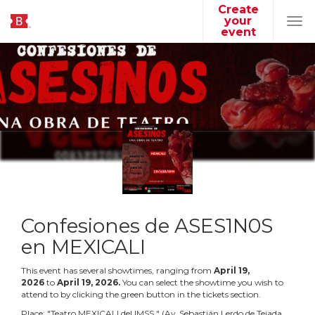
Create
your
Tog
event
navi
Confesiones de ASES1N0S
en MEXICALI
This event has several showtimes, ranging from
April
19
,
2026
to
April
19
,
2026
.
You can select the showtime you wish to
attend to by clicking the green button in the tickets section.
Place:
"
Teatro MEXICALI del IMSS
"
(
Av. Sebastián Lerdo de Tejada,