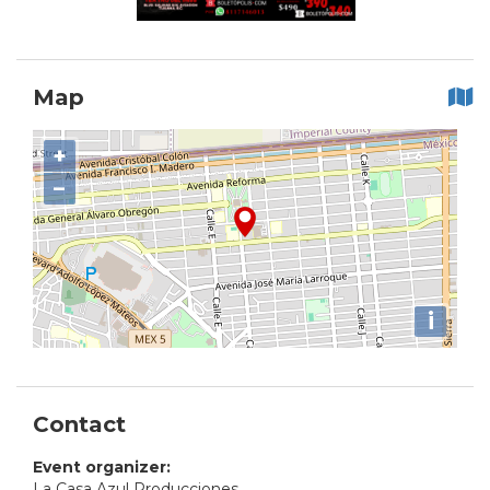
Map
+
−
i
Contact
Event organizer:
La Casa Azul Producciones