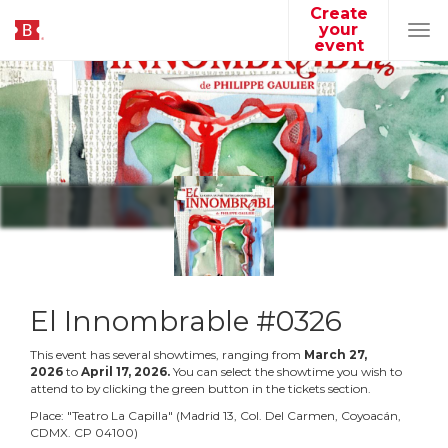
Create
your
Tog
event
navi
El Innombrable #0326
This event has several showtimes, ranging from
March
27
,
2026
to
April
17
,
2026
.
You can select the showtime you wish to
attend to by clicking the green button in the tickets section.
Place:
"
Teatro La Capilla
"
(
Madrid 13, Col. Del Carmen, Coyoacán,
CDMX. CP 04100
)