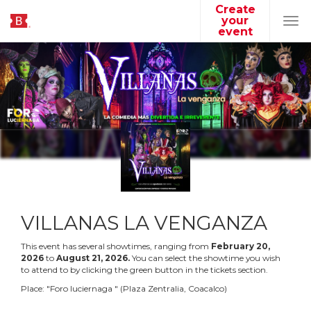
Create
your
Tog
event
navi
VILLANAS LA VENGANZA
This event has several showtimes, ranging from
February
20
,
2026
to
August
21
,
2026
.
You can select the showtime you wish
to attend to by clicking the green button in the tickets section.
Place:
"
Foro luciernaga
"
(
Plaza Zentralia, Coacalco
)