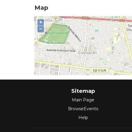
Map
+
−
Sitemap
Main Page
BrowseEvents
Help