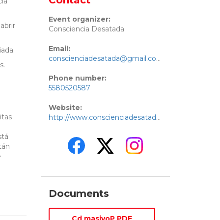
Contact
cia
Event organizer:
abrir
Consciencia Desatada
Email:
iada.
conscienciadesatada@gmail.com
s.
Phone number:
5580520587
Website:
itas
http://www.conscienciadesatada.com
stá
tán
e
Documents
Cd masivoP PDF