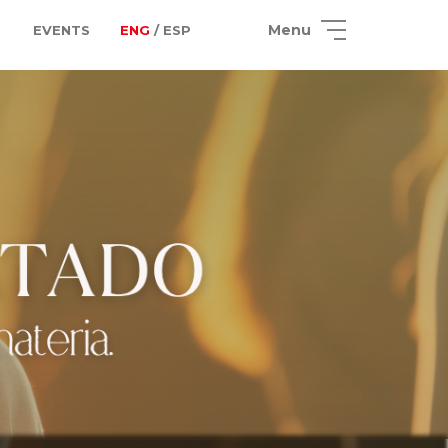
Menu
EVENTS
ENG
/ ESP