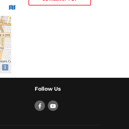
i
Follow Us