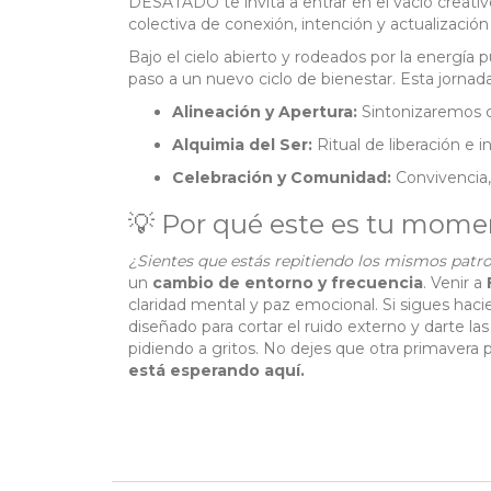
DESATADO te invita a entrar en el vacío creativo
colectiva de conexión, intención y actualización 
Bajo el cielo abierto y rodeados por la energía p
paso a un nuevo ciclo de bienestar. Esta jornad
Alineación y Apertura:
Sintonizaremos c
Alquimia del Ser:
Ritual de liberación e 
Celebración y Comunidad:
Convivencia, 
💡 Por qué este es tu mom
¿Sientes que estás repitiendo los mismos patr
un
cambio de entorno y frecuencia
. Venir a
claridad mental y paz emocional. Si sigues hac
diseñado para cortar el ruido externo y darte l
pidiendo a gritos. No dejes que otra primavera 
está esperando aquí.