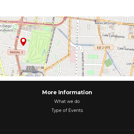
More Information
What we do
Type of Events