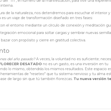
 del "111", el número de la manifestación, para vivir una experien
interna.
ura de la naturaleza, nos detendremos para escuchar el interior y 
a es un viaje de transformación diseñado en tres fases:
on el entorno mediante un círculo de conexión y meditación gu
integración emocional para soltar cargas y sembrar nuevas semilla
bazar con propósito y cierre en gratitud colectiva.
ento
ones del año pasado?
A veces, la voluntad no es suficiente; neces
FLORECER DESATADO
no es un gasto, es una inversión en tu
iendo lo mismo, obtendrás los mismos resultados. Este espacio e
as herramientas de "reseteo" que tu sistema nervioso y tu alma es
pase de largo sin que tú también florezcas.
Tu nueva versión t