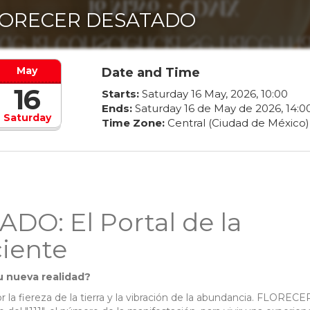
ORECER DESATADO
May
Date and Time
16
Starts:
Saturday
16
May
,
2026
,
10
:
00
Ends:
Saturday
16
de
May
de
2026
,
14
:
0
Saturday
Time Zone:
Central (Ciudad de México)
O: El Portal de la
iente
tu nueva realidad?
 la fiereza de la tierra y la vibración de la abundancia. FLORECE