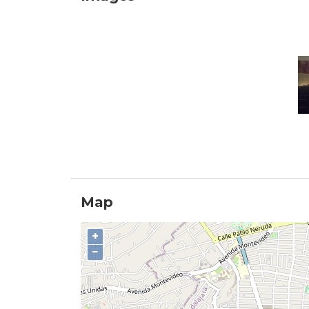
Map
+
−