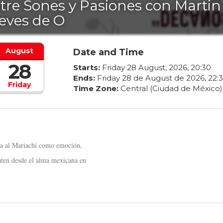
tre Sones y Pasiones con Martin
eves de O
August
Date and Time
28
Starts:
Friday
28
August
,
2026
,
20
:
30
Ends:
Friday
28
de
August
de
2026
,
22
:
3
Friday
Time Zone:
Central (Ciudad de México)
bra al Mariachi como emoción,
laten desde el alma mexicana en