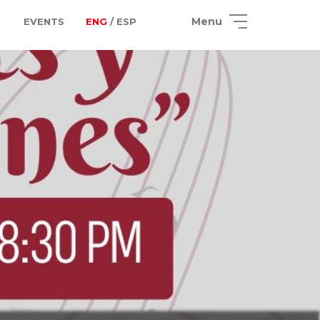
Menu
EVENTS
ENG
/ ESP