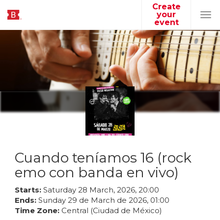
Create
your
Tog
event
navi
Cuando teníamos 16 (rock
emo con banda en vivo)
Starts:
Saturday
28
March
,
2026
,
20
:
00
Ends:
Sunday
29
de
March
de
2026
,
01
:
00
Time Zone:
Central (Ciudad de México)