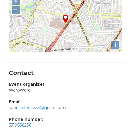
+
−
i
Contact
Event organizer:
WeroWero
Email:
sunrise.fest.ww@gmail.com
Phone number:
5519636236