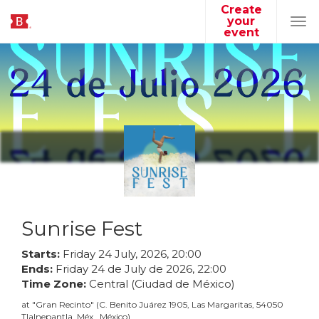
Create
your
Tog
event
navi
Sunrise Fest
Starts:
Friday
24
July
,
2026
,
20
:
00
Ends:
Friday
24
de
July
de
2026
,
22
:
00
Time Zone:
Central (Ciudad de México)
at
"
Gran Recinto
"
(
C. Benito Juárez 1905, Las Margaritas, 54050
Tlalnepantla, Méx., México
)