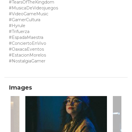
#TearsOfTheKingdom
#MusicaDeVideojuegos
#VideoGameMusic
#GamerCultura
#Hyrule
#Trifuerza
#EspadaMaestra
#ConciertoEnVivo
#OaxacaEventos
#EstacionMorelos
#NostalgiaGamer
Images