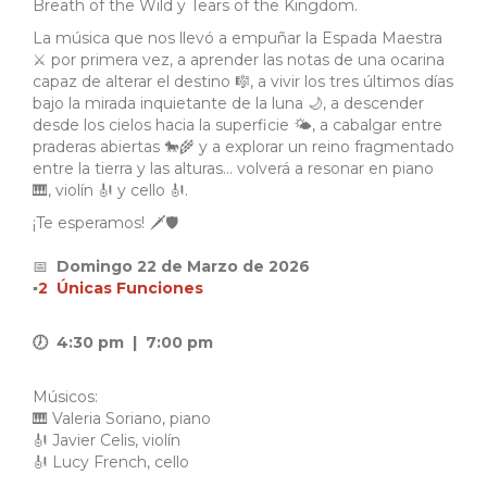
Breath of the Wild y Tears of the Kingdom.
La música que nos llevó a empuñar la Espada Maestra
⚔️ por primera vez, a aprender las notas de una ocarina
capaz de alterar el destino 🎼, a vivir los tres últimos días
bajo la mirada inquietante de la luna 🌙, a descender
desde los cielos hacia la superficie 🌤️, a cabalgar entre
praderas abiertas 🐎🌾 y a explorar un reino fragmentado
entre la tierra y las alturas… volverá a resonar en piano
🎹, violín 🎻 y cello 🎻.
¡Te esperamos! 🗡️🛡️
📅
Domingo 22 de Marzo de 2026
▪️
2 Únicas Funciones
🕖 4:30 pm
| 7:00 pm
Músicos:
🎹 Valeria Soriano, piano
🎻 Javier Celis, violín
🎻 Lucy French, cello