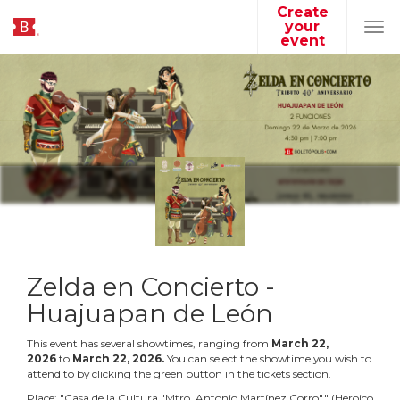
Create
your
Tog
event
navi
Zelda en Concierto -
Huajuapan de León
This event has several showtimes, ranging from
March
22
,
2026
to
March
22
,
2026
.
You can select the showtime you wish to
attend to by clicking the green button in the tickets section.
Place:
"
Casa de la Cultura "Mtro. Antonio Martínez Corro"
"
(
Heroico