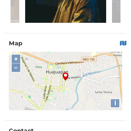
Map
+
−
i
Contact