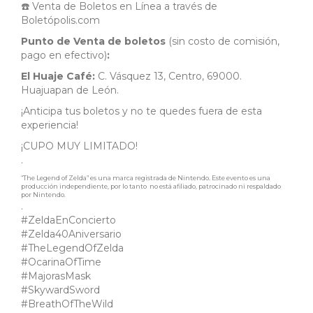
☎️ Venta de Boletos en Línea a través de
Boletópolis.com
Punto de Venta de boletos
(sin costo de comisión,
pago en efectivo)
:
El Huaje Café:
C. Vásquez 13, Centro, 69000.
Huajuapan de León.
¡Anticipa tus boletos y no te quedes fuera de esta
experiencia!
¡CUPO MUY LIMITADO!
.
“The Legend of Zelda” es una marca registrada de Nintendo. Este evento es una
producción independiente, por lo tanto no está afiliado, patrocinado ni respaldado
por Nintendo.
.
#ZeldaEnConcierto
#Zelda40Aniversario
#TheLegendOfZelda
#OcarinaOfTime
#MajorasMask
#SkywardSword
#BreathOfTheWild