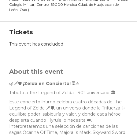
Colegio Militar, Centro, 69000 Heroica Cdad. de Huajuapan de
León, Oax.
)
Tickets
This event has concluded
About this event
🌿🗡️🛡️
¡Zelda en Concierto!
⏳🎶
Tributo a The Legend of Zelda - 40° aniversario 🏛️
Este concierto íntimo celebra cuatro décadas de The
Legend of Zelda 🗡️🛡️, un universo donde la Trifuerza ✨
equilibra poder, sabiduría y valor, y donde cada héroe
despierta cuando Hyrule lo necesita 👑.
Interpretaremos una selección de canciones de las
sagas Ocarina Of Time, Majora´s Mask, Skyward Sword,