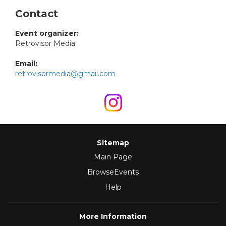
Contact
Event organizer:
Retrovisor Media
Email:
retrovisormedia@gmail.com
Sitemap
Main Page
BrowseEvents
Help
More Information