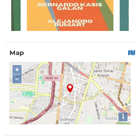
Map
+
−
i