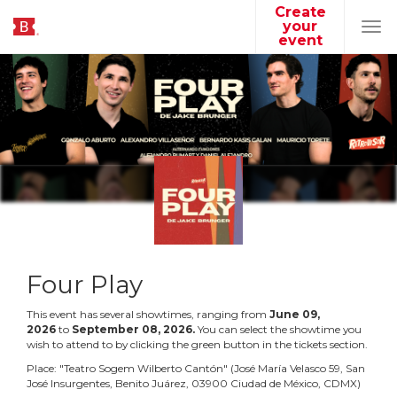
Create
your
Tog
event
navi
Four Play
This event has several showtimes, ranging from
June
09
,
2026
to
September
08
,
2026
.
You can select the showtime you
wish to attend to by clicking the green button in the tickets section.
Place:
"
Teatro Sogem Wilberto Cantón
"
(
José María Velasco 59, San
José Insurgentes, Benito Juárez, 03900 Ciudad de México, CDMX
)