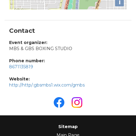
i
Contact
Event organizer:
MBS & GBS BOXING STUDIO
Phone number:
8671135819
Website:
http://http/:gbsmbs1.wix.com/gmbs
Sitemap
Main Page