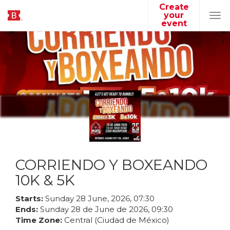
Create
your
Tog
event
navi
CORRIENDO Y BOXEANDO
10K & 5K
Starts:
Sunday
28
June
,
2026
,
07
:
30
Ends:
Sunday
28
de
June
de
2026
,
09
:
30
Time Zone:
Central (Ciudad de México)