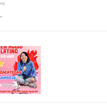
ro)
0
**