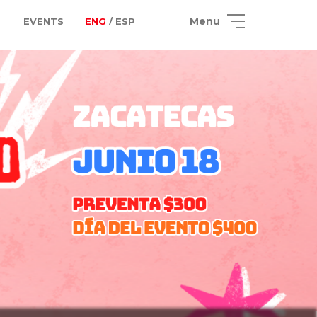
Menu
EVENTS
ENG
/ ESP