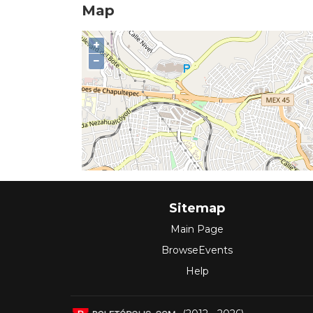
Map
+
−
Sitemap
Main Page
BrowseEvents
Help