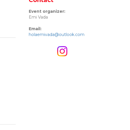
Contact
Event organizer:
Emi Vada
Email:
holaemivada@outlook.com