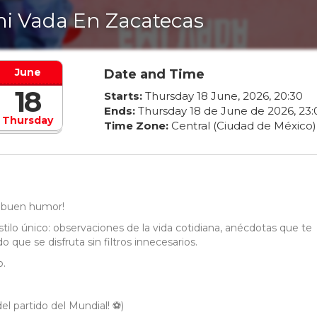
i Vada En Zacatecas
June
Date and Time
18
Starts:
Thursday
18
June
,
2026
,
20
:
30
Ends:
Thursday
18
de
June
de
2026
,
23
:
Thursday
Time Zone:
Central (Ciudad de México)
y buen humor!
tilo único: observaciones de la vida cotidiana, anécdotas que te
o que se disfruta sin filtros innecesarios.
o.
 partido del Mundial! ⚽️)