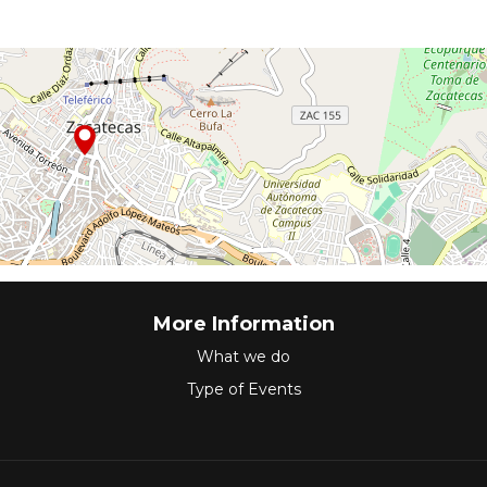
More Information
What we do
Type of Events