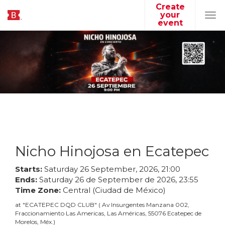
Create
your
Tog
event
navi
Nicho Hinojosa en Ecatepec
Starts:
Saturday
26
September
,
2026
,
21
:
00
Ends:
Saturday
26
de
September
de
2026
,
23
:
55
Time Zone:
Central (Ciudad de México)
at
"
ECATEPEC DQD CLUB
"
(
Av Insurgentes Manzana 002,
Fraccionamiento Las Americas, Las Américas, 55076 Ecatepec de
Morelos, Méx.
)