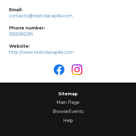
Email:
contacto@teatrolacapilla.com
Phone number:
5556586285
Website:
http://www.teatrolacapilla.com
Sitemap
Main Page
BrowseEvents
Help