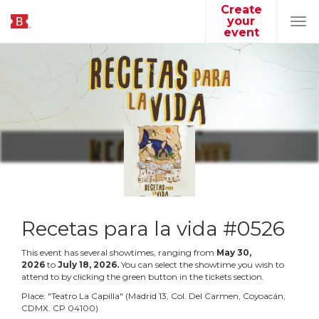
Create
your
Tog
event
navi
Recetas para la vida #0526
This event has several showtimes, ranging from
May
30
,
2026
to
July
18
,
2026
.
You can select the showtime you wish to
attend to by clicking the green button in the tickets section.
Place:
"
Teatro La Capilla
"
(
Madrid 13, Col. Del Carmen, Coyoacán,
CDMX. CP 04100
)