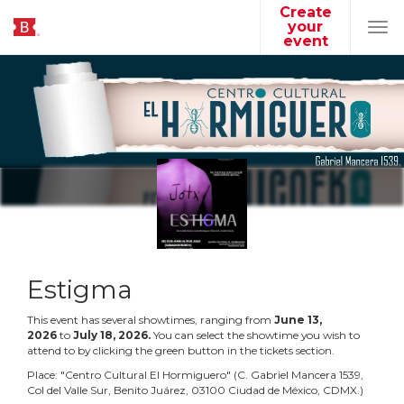
Create
your
Tog
event
navi
Estigma
This event has several showtimes, ranging from
June
13
,
2026
to
July
18
,
2026
.
You can select the showtime you wish to
attend to by clicking the green button in the tickets section.
Place:
"
Centro Cultural El Hormiguero
"
(
C. Gabriel Mancera 1539,
Col del Valle Sur, Benito Juárez, 03100 Ciudad de México, CDMX.
)